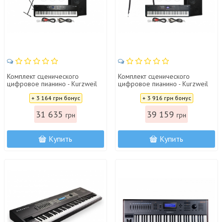
Комплект сценического
Комплект сценического
цифровое пианино - Kurzweil
цифровое пианино - Kurzweil
SP1 Bundle
SP6 Bundle
Цена:
Цена:
+ 3 164 грн бонус
+ 3 916 грн бонус
31 635
39 159
грн
грн
Купить
Купить