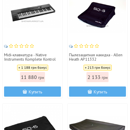
Midi-клавиатура - Native
Пылезащитная накидка - Allen
Instruments Komplete Kontrol
Heath AP11332
A49
Цена:
Цена:
+ 1 188 грн бонус
+ 213 грн бонус
11 880
2 133
грн
грн
Купить
Купить