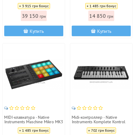
A61
Цена:
Цена:
+ 3 915 грн бонус
+ 1 485 грн бонус
39 150
14 850
грн
грн
Купить
Купить
MIDI-клавиатура - Native
Midi-контроллер - Native
Instruments Maschine Mikro MK3
Instruments Komplete Kontrol
M32
Цена:
Цена:
+ 1 485 грн бонус
+ 702 грн бонус