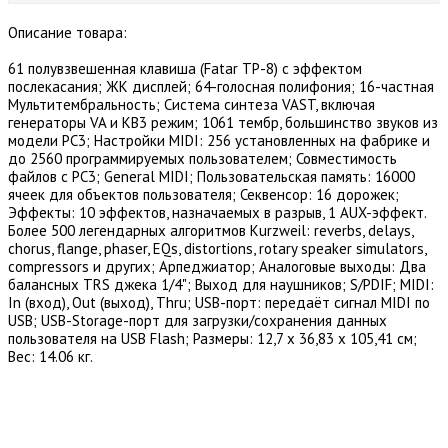
Описание товара:
61 полувзвешенная клавиша (Fatar TP-8) с эффектом
послекасания; ЖК дисплей; 64-голосная полифония; 16-частная
Мультитембральность; Система синтеза VAST, включая
генераторы VA и KB3 режим; 1061 тембр, большинство звуков из
модели РС3; Настройки MIDI: 256 установленных на фабрике и
до 2560 программируемых пользователем; Совместимость
файлов с PC3; General MIDI; Пользовательская память: 16000
ячеек для объектов пользователя; Секвенсор: 16 дорожек;
Эффекты: 10 эффектов, назначаемых в разрыв, 1 AUX-эффект.
Более 500 легендарных алгоритмов Kurzweil: reverbs, delays,
chorus, flange, phaser, EQs, distortions, rotary speaker simulators,
compressors и других; Арпеджиатор; Аналоговые выходы: Два
балансных TRS джека 1/4"; Выход для наушников; S/PDIF; MIDI:
In (вход), Out (выход), Thru; USB-порт: передаёт сигнал MIDI по
USB; USB-Storage-порт для загрузки/сохранения данных
пользователя на USB Flash; Размеры: 12,7 х 36,83 х 105,41 см;
Вес: 14.06 кг.