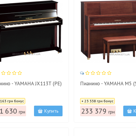
нино - YAMAHA JX113T (PE)
Пианино - YAMAHA M5 (
:
Цена:
 163 грн бонус
+ 23 338 грн бонус
1 630
233 379
Купить
К
грн
грн