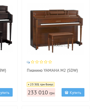
BW)
Пианино YAMAHA M2 (SDW)
Цена:
+ 23 301 грн бонус
233 010
упить
Купить
грн