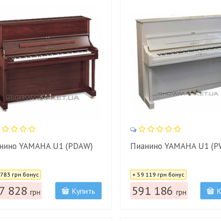
нино YAMAHA U1 (PDAW)
Пианино YAMAHA U1 (P
:
Цена:
 783 грн бонус
+ 59 119 грн бонус
7 828
591 186
Купить
К
грн
грн