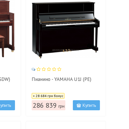
SDW)
Пианино - YAMAHA U1J (PE)
Цена:
+ 28 684 грн бонус
286 839
упить
Купить
грн