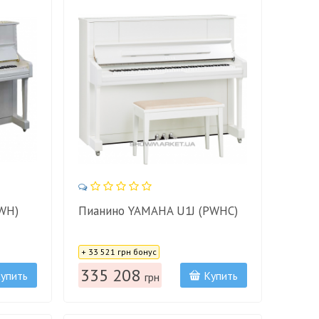
WH)
Пианино YAMAHA U1J (PWHC)
Цена:
+ 33 521 грн бонус
335 208
упить
Купить
грн