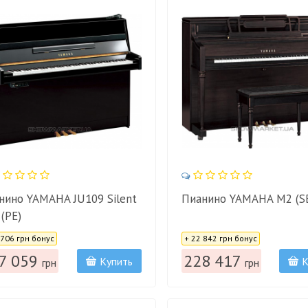
нино YAMAHA JU109 Silent
Пианино YAMAHA M2 (S
(PE)
:
Цена:
 706 грн бонус
+ 22 842 грн бонус
7 059
228 417
Купить
К
грн
грн