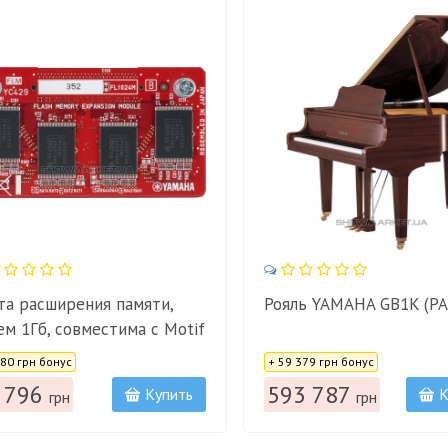
та расширения памяти,
Рояль YAMAHA GB1K (P
ем 1Гб, совместима с Motif
:
Цена:
 MOXF, Tyros4 YAMAHA
180 грн бонус
+ 59 379 грн бонус
024M
 796
593 787
Купить
К
грн
грн