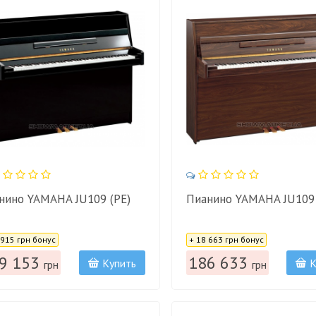
нино YAMAHA JU109 (PE)
Пианино YAMAHA JU109
:
Цена:
 915 грн бонус
+ 18 663 грн бонус
9 153
186 633
Купить
К
грн
грн