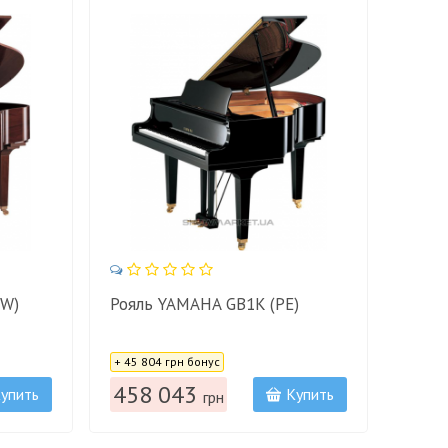
AW)
Рояль YAMAHA GB1K (PE)
Цена:
+ 45 804 грн бонус
458 043
упить
Купить
грн