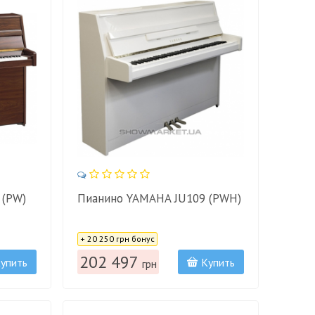
 (PW)
Пианино YAMAHA JU109 (PWH)
Цена:
+ 20 250 грн бонус
202 497
упить
Купить
грн