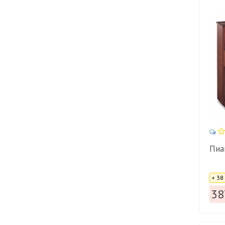
Пиа
Цена
+ 38
38