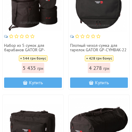
Набор из 5 сумок для
Плотный чехол-сумка для
барабанов GATOR GP-
тарелок GATOR GP-CYMBAK-22
STANDARD-100 (Floor Tom
Цена:
Цена:
14x12)
+ 544 грн бонус
+ 428 грн бонус
5 435
4 278
грн
грн
Купить
Купить