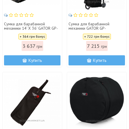
Сумка для барабанной
Сумка для барабанной
механики 14' X 36' GATOR GP-
механики GATOR GP-
HDWE-1436W
DRUMCART
Цена:
Цена:
+ 364 грн бонус
+ 722 грн бонус
3 637
7 215
грн
грн
Купить
Купить