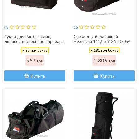
Сумка для Par Can ламп,
Сумка для барабанной
двойной педали бас-барабана
механики 14' X 36' GATOR GP-
или бонго GATOR GP-66
HDWE-1436
Цена:
Цена:
+ 97 грн бонус
+ 181 грн бонус
967
1 806
грн
грн
Купить
Купить