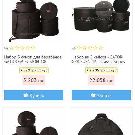
Набор 5 сумок для барабанов
Набор из 5 кейсов - GATOR
GATOR GP-FUSION-100
GPR-FUSN-16T Classic Series
Case Set Fusion
Цена:
Цена:
+ 520 грн бонус
+ 2 206 грн бонус
5 203
22 058
грн
грн
Купить
Купить