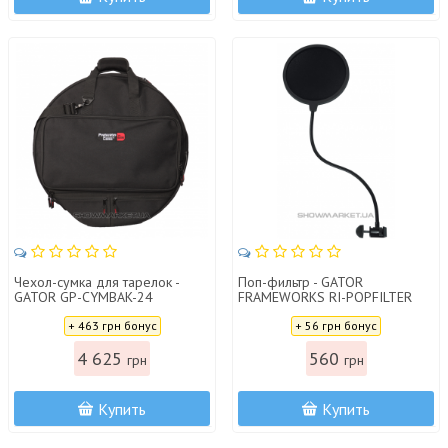
Чехол-сумка для тарелок -
Поп-фильтр - GATOR
GATOR GP-CYMBAK-24
FRAMEWORKS RI-POPFILTER
Rok-It Microphone Pop Filter
Цена:
Цена:
+ 463 грн бонус
+ 56 грн бонус
4 625
560
грн
грн
Купить
Купить