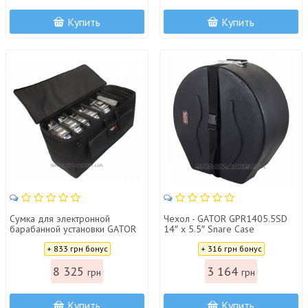
Купить
Купить
Сумка для электронной
Чехол - GATOR GPR1405.5SD
барабанной установки GATOR
14″ x 5.5″ Snare Case
GP-EKIT-3616-BW
Цена:
Цена:
+ 833 грн бонус
+ 316 грн бонус
8 325
3 164
грн
грн
Купить
Купить