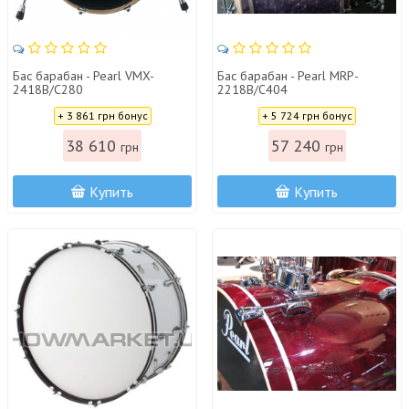
Бас барабан - Pearl VMX-
Бас барабан - Pearl MRP-
2418B/C280
2218B/C404
Цена:
Цена:
+ 3 861 грн бонус
+ 5 724 грн бонус
38 610
57 240
грн
грн
Купить
Купить