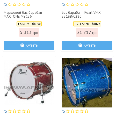
Маршевой бас барабан
Бас барабан - Pearl VMX-
MAXTONE MBC26
2218B/C280
Цена:
Цена:
+ 531 грн бонус
+ 2 172 грн бонус
5 313
21 717
грн
грн
Купить
Купить