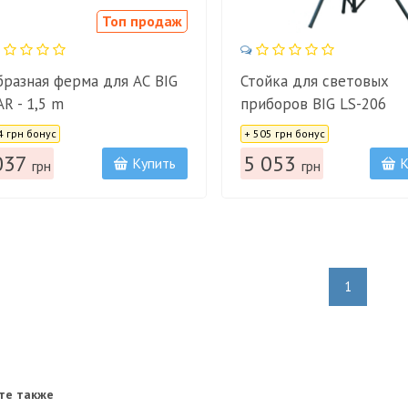
Топ продаж
бразная ферма для АС BIG
Стойка для световых
AR - 1,5 m
приборов BIG LS-206
:
Цена:
4 грн бонус
+ 505 грн бонус
037
5 053
Купить
К
грн
грн
1
те также