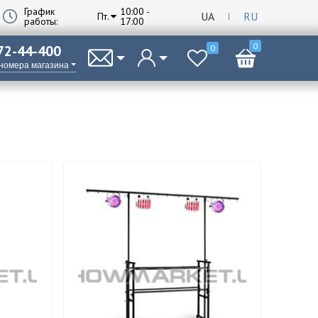
График
10:00 -
UA
RU
Пт.
работы:
17:00
0
 72-44-400
0
 номера магазина