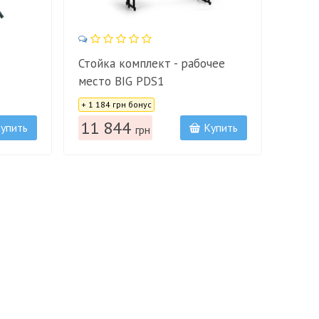
Стойка комплект - рабочее
место BIG PDS1
Цена:
+ 1 184 грн бонус
11 844
упить
Купить
грн