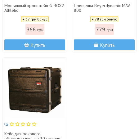
Монтажный кронштейн G-BOX2
Прищепка Beyerdynamic MAV
Athletic
800
Цена:
Цена:
+ 37 грн бонус
+ 78 грн бонус
366
779
грн
грн
Купить
Купить
Кейс для рекового
оборудования, на 10 единиц