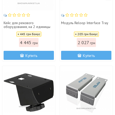
Кейс для рекового
Модуль Reloop Interface Tray
оборудования, на 2 единицы
(2U), неглубокий GATOR GR-2S
Цена:
Цена:
+ 445 грн бонус
+ 203 грн бонус
4 445
2 027
грн
грн
Купить
Купить