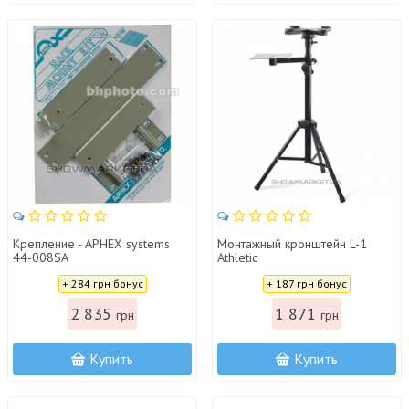
Крепление - APHEX systems
Монтажный кронштейн L-1
44-008SA
Athletic
Цена:
Цена:
+ 284 грн бонус
+ 187 грн бонус
2 835
1 871
грн
грн
Купить
Купить