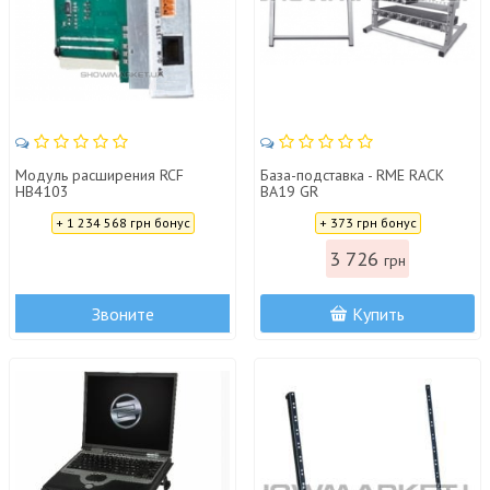
Модуль расширения RCF
База-подставка - RME RACK
HB4103
BA19 GR
Цена:
Цена:
+ 1 234 568 грн бонус
+ 373 грн бонус
3 726
грн
Звоните
Купить