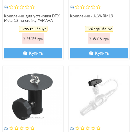
Крепление для установки DTX
Крепление - ALVA RM19
Multi 12 на стойку YAMAHA
MAT1
Цена:
Цена:
+ 295 грн бонус
+ 267 грн бонус
2 949
2 673
грн
грн
Купить
Купить