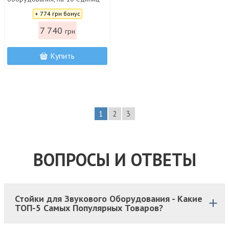
(10U) GATOR GR-10L
Цена:
+ 774 грн бонус
7 740
грн
Купить
1
2
3
ВОПРОСЫ И ОТВЕТЫ
Стойки для Звукового Оборудования - Какие
ТОП-5 Самых Популярных Товаров?