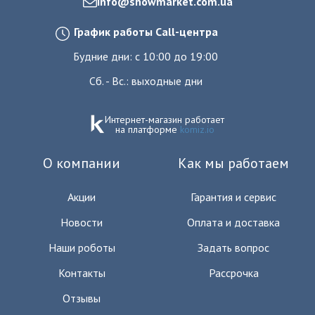
оборудование и
info@showmarket.com.ua
уберегать его от
падения. Они
График работы Call-центра
достаточно устойчивы и надежны в плане своей долговечной
работы. Существует множество моделей с различными
Будние дни: с 10:00 до 19:00
размерами и комплектацией.
Сб. - Вс.: выходные дни
Правильный выбор стоек для звуковых инструментов - залог
идеально проведенного праздника.
В нашем интернет-магазине можно купить стойки для звука по
Интернет-магазин работает
конкурентноспособным ценам. Мы доставляем приобретенную
на платформе
komiz.io
продукцию в любую точку Украины.
О компании
Как мы работаем
Акции
Гарантия и сервис
Новости
Оплата и доставка
Наши роботы
Задать вопрос
Контакты
Рассрочка
Отзывы