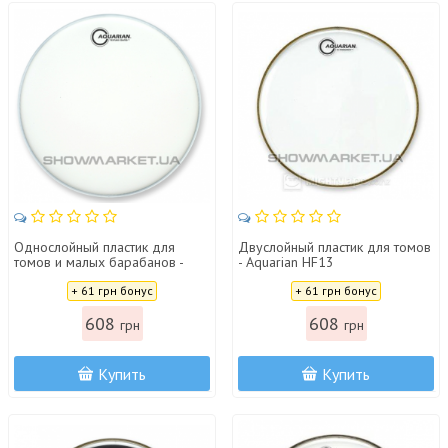
Однослойный пластик для
Двуслойный пластик для томов
томов и малых барабанов -
- Aquarian HF13
Aquarian TC13
Цена:
Цена:
+ 61 грн бонус
+ 61 грн бонус
608
608
грн
грн
Купить
Купить