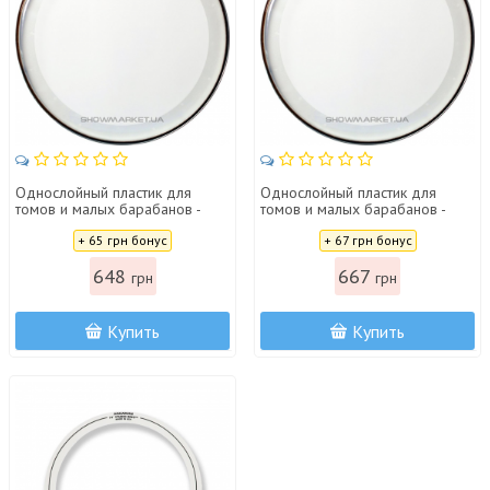
Однослойный пластик для
Однослойный пластик для
томов и малых барабанов -
томов и малых барабанов -
Aquarian CCFX13
Aquarian CCFX14
Цена:
Цена:
+ 65 грн бонус
+ 67 грн бонус
648
667
грн
грн
Купить
Купить