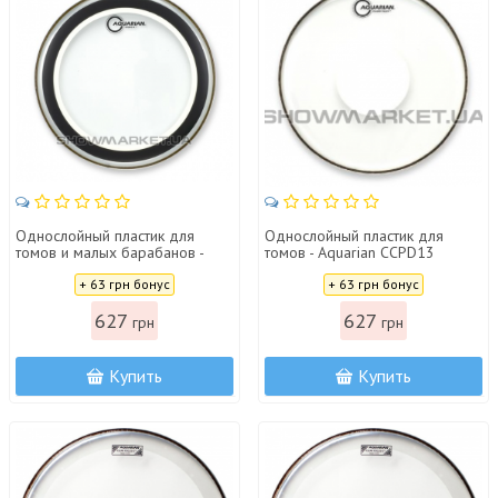
Однослойный пластик для
Однослойный пластик для
томов и малых барабанов -
томов - Aquarian ССPD13
Aquarian SX13
Цена:
Цена:
+ 63 грн бонус
+ 63 грн бонус
627
627
грн
грн
Купить
Купить