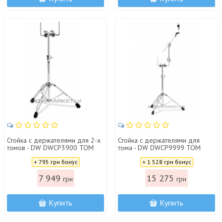
Стойка с держателями для 2-х
Стойка с держателями для
томов - DW DWCP3900 TOM
тома - DW DWCP9999 TOM
STAND 3900
STAND 9999
Цена:
Цена:
+ 795 грн бонус
+ 1 528 грн бонус
7 949
15 275
грн
грн
Купить
Купить