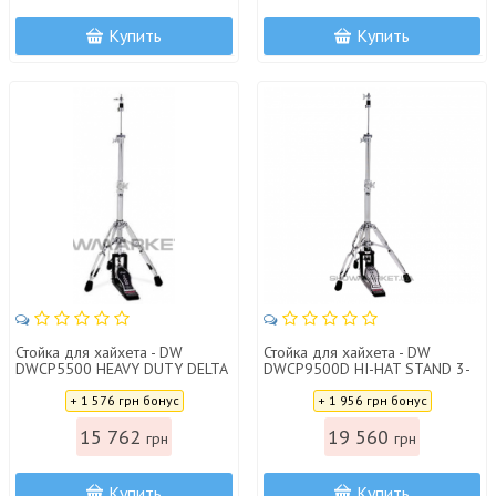
Купить
Купить
Стойка для хайхета - DW
Стойка для хайхета - DW
DWCP5500 HEAVY DUTY DELTA
DWCP9500D HI-HAT STAND 3-
II HI-HAT STAND 5500D
LEG 9500D
Цена:
Цена:
+ 1 576 грн бонус
+ 1 956 грн бонус
15 762
19 560
грн
грн
Купить
Купить