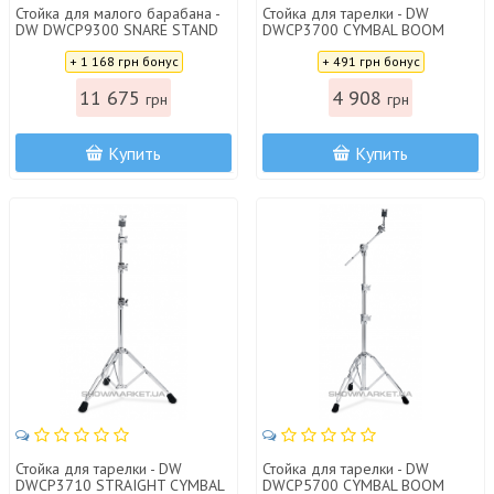
Стойка для малого барабана -
Стойка для тарелки - DW
DW DWCP9300 SNARE STAND
DWCP3700 CYMBAL BOOM
9300
STAND 3700
Цена:
Цена:
+ 1 168 грн бонус
+ 491 грн бонус
11 675
4 908
грн
грн
Купить
Купить
Стойка для тарелки - DW
Стойка для тарелки - DW
DWCP3710 STRAIGHT CYMBAL
DWCP5700 CYMBAL BOOM