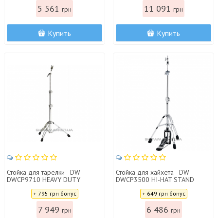
5 561
11 091
грн
грн
Купить
Купить
Стойка для тарелки - DW
Стойка для хайхета - DW
DWCP9710 HEAVY DUTY
DWCP3500 HI-HAT STAND
STRAIGHT CYMBAL STAND
3500
Цена:
Цена:
9710
+ 795 грн бонус
+ 649 грн бонус
7 949
6 486
грн
грн