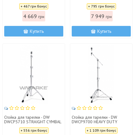
STAND 3710
STAND 5700
Цена:
Цена:
+ 467 грн бонус
+ 795 грн бонус
4 669
7 949
грн
грн
Купить
Купить
Стойка для тарелки - DW
Стойка для тарелки - DW
DWCP5710 STRAIGHT CYMBAL
DWCP9700 HEAVY DUTY
STAND 5710
CYMBAL BOOM STAND 9700
Цена:
Цена:
+ 556 грн бонус
+ 1 109 грн бонус