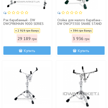
Рэк барабанный - DW
Стойка для малого барабана -
DWCPRKMAIN 9000 SERIES
DW DWCP3300 SNARE STAND
MAIN DRUM RACK PACKAGE
3300
Цена:
Цена:
+ 2 919 грн бонус
+ 394 грн бонус
29 189
3 936
грн
грн
Купить
Купить