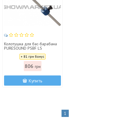
Колотушка для бас-барабана
PURESOUND PSBF LS
SPEEDBALL FELT LONG SHAFT
Цена:
+ 81 грн бонус
806
грн
Купить
1