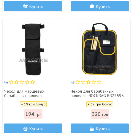
Купить
Купить
Чехол для маршевых
Чехол для барабанных
барабанных палочек -
палочек - ROCKBAG RB22595
MAXTONE DSBC-106 MARCHING
Цена:
Цена:
STICK BAG
+ 19 грн бонус
+ 32 грн бонус
194
320
грн
грн
Купить
Купить