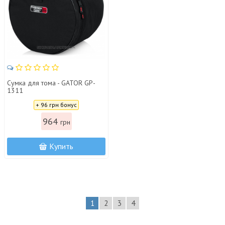
Сумка для тома - GATOR GP-
1311
Цена:
+ 96 грн бонус
964
грн
Купить
1
2
3
4