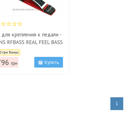
 для крепления к педали -
NS RFBASS REAL FEEL BASS
:
0 грн бонус
796
Купить
грн
1