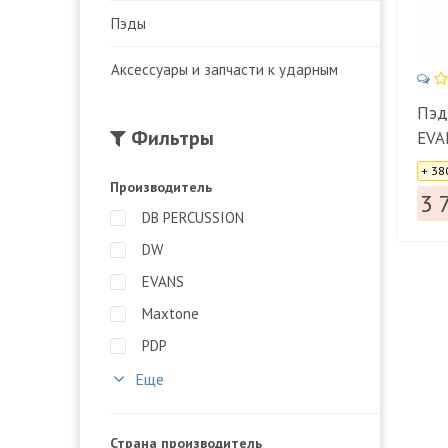
Пэды
Аксесcуары и запчасти к ударным
Пэд
Фильтры
EVA
Цена
PAD
+ 38
Производитель
3 
DB PERCUSSION
DW
EVANS
Maxtone
PDP
Еще
Страна производитель