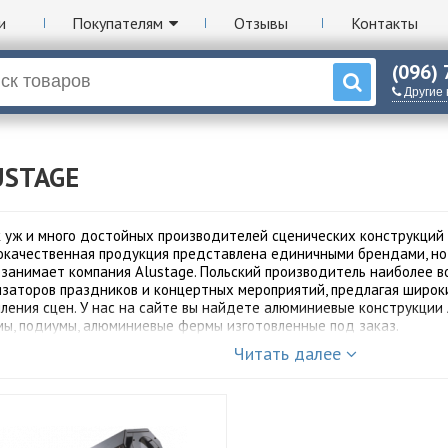
и
Покупателям
Отзывы
Контакты
(096)
Другие
USTAGE
к уж и много достойных производителей сценических конструкций 
окачественная продукция представлена единичными брендами, но
 занимает компания Alustage. Польский производитель наиболее 
изаторов праздников и концертных мероприятий, предлагая широк
ления сцен. У нас на сайте вы найдете алюминиевые конструкции 
мы, подиумы, алюминиевые фермы изготовленные под заказ.
Читать далее