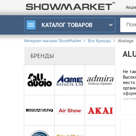
Акци
КАТАЛОГ
ТОВАРОВ
Интернет магазин ShowMarket
Все бренды
Alustage
AL
БРЕНДЫ
Не та
Высок
место
орган
оформ
систе
4all Audio
Acme
Admira
AHEAD
Air Show
Akai