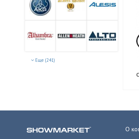
AKG
Albert Weber
ALESIS
Alhambra
Allen Heath
Alto
Еще (241)
Professional
О ко