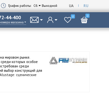
UA
RU
График работы:
Сб.
Выходной
0
 72-44-400
0
 номера магазина
на мировом рынке.
 среди которых особое
востребован среди
ий выбор конструкций для
Alustage: сценические