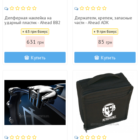
Депферная наклейка на
Держатели, крепеж, запасные
ударный пластик - Ahead BB2
части - Ahead ADK
Цена:
Цена:
+ 63 грн бонус
+ 9 грн бонус
631
85
грн
грн
Купить
Купить