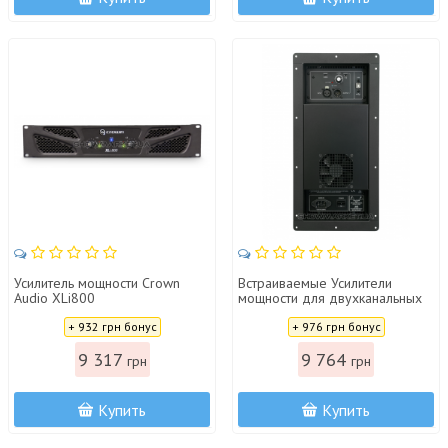
Усилитель мощности Crown
Встраиваемые Усилители
Audio XLi800
мощности для двухканальных
Bi-Amp акустических систем АС
Цена:
Цена:
+ 932 грн бонус
Park Audio DX700V DSP
+ 976 грн бонус
9 317
9 764
грн
грн
Купить
Купить