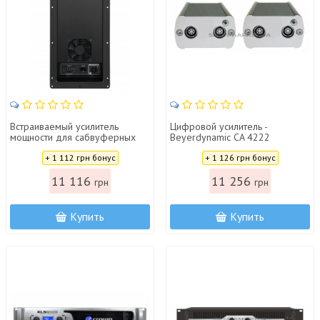
Встраиваемый усилитель
Цифровой усилитель -
мощности для сабвуферных
Beyerdynamic CA 4222
двухканальный АС Park Audio
Цена:
Цена:
DX1800M
+ 1 112 грн бонус
+ 1 126 грн бонус
11 116
11 256
грн
грн
Купить
Купить