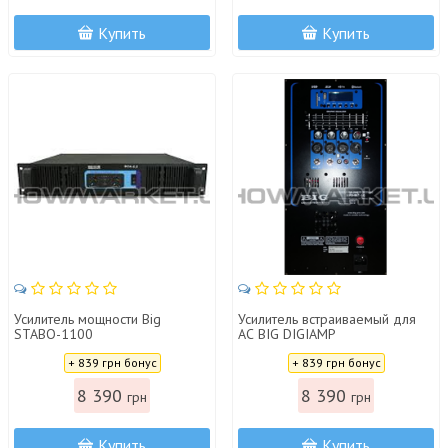
Купить
Купить
Усилитель мощности Big
Усилитель встраиваемый для
STABO-1100
АС BIG DIGIAMP
700W(8Ohm)MP3-BLT-EQ
Цена:
Цена:
+ 839 грн бонус
+ 839 грн бонус
8 390
8 390
грн
грн
Купить
Купить