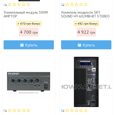
Усилительный модуль 500W
Усилитель мощности SKY
AMPTOP
SOUND HY-602MB+BT STEREO
(2*60W)
Цена:
Цена:
+ 470 грн бонус
+ 492 грн бонус
4 700
4 922
грн
грн
Купить
Купить