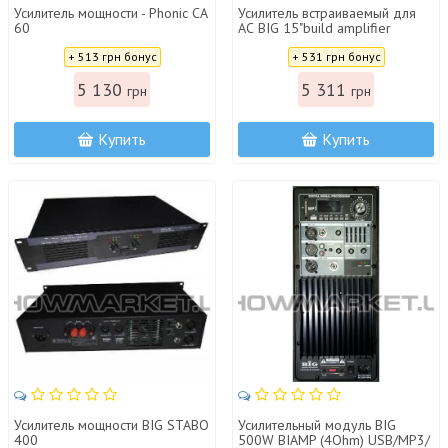
Усилитель мощности - Phonic CA
Усилитель встраиваемый для
60
АС BIG 15"build amplifier
400W-MP3-BL
Цена:
Цена:
+ 513 грн бонус
+ 531 грн бонус
5 130
5 311
грн
грн
Купить
Купить
Усилитель мощности BIG STABO
Усилительный модуль BIG
400
500W BIAMP (4Ohm) USB/MP3/