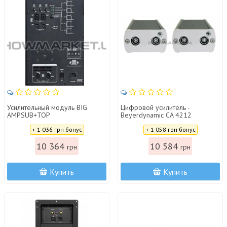
Усилительный модуль BIG
Цифровой усилитель -
AMPSUB+TOP
Beyerdynamic CA 4212
600Wsub+2*250Wtop 8Ohm
Цена:
Цена:
+ 1 036 грн бонус
+ 1 058 грн бонус
10 364
10 584
грн
грн
Купить
Купить