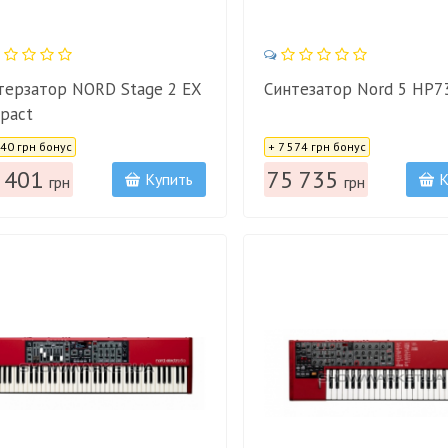
теpзатор NORD Stage 2 EX
Синтезатор Nord 5 HP7
pact
:
Цена:
540 грн бонус
+ 7 574 грн бонус
 401
75 735
Купить
К
грн
грн