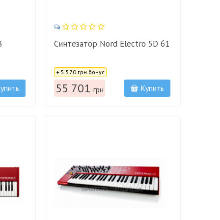
3
Синтезатор Nord Electro 5D 61
Цена:
+ 5 570 грн бонус
55 701
упить
Купить
грн