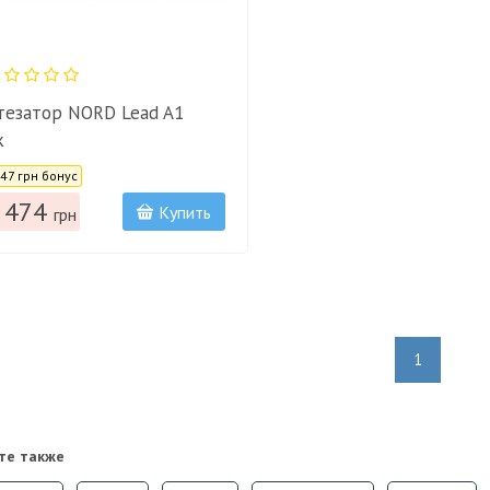
тезатор NORD Lead A1
k
:
647 грн бонус
 474
Купить
грн
1
те также