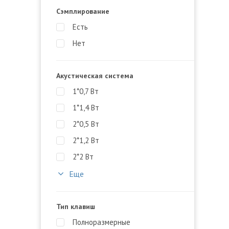
Сэмплирование
Есть
Нет
Акустическая система
1*0,7 Вт
1*1,4 Вт
2*0,5 Вт
2*1,2 Вт
2*2 Вт
Еще
Тип клавиш
Полноразмерные