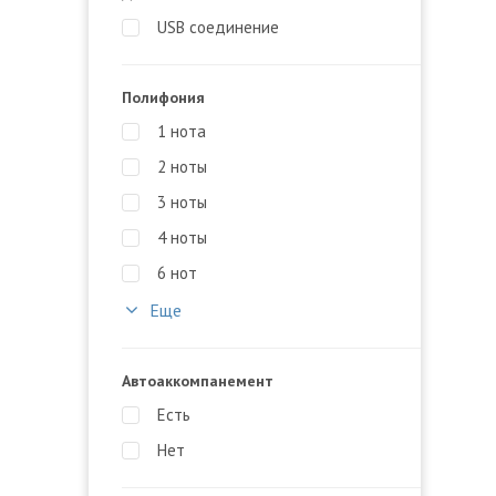
USB соединение
Полифония
1 нота
2 ноты
3 ноты
4 ноты
6 нот
Еще
Автоаккомпанемент
Есть
Нет