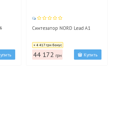
4
Синтезатор NORD Lead A1
Цена:
+ 4 417 грн бонус
44 172
упить
Купить
грн