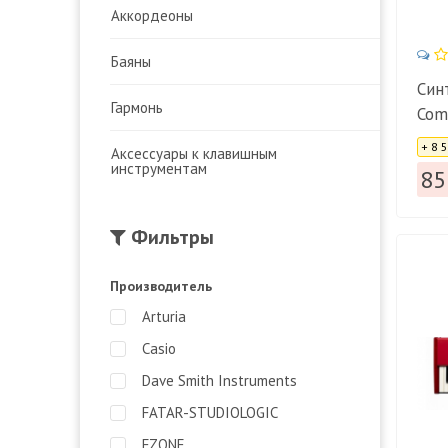
Аккордеоны
Баяны
Син
Гармонь
Com
Цена
+ 8 
Аксессуары к клавишным
инструментам
85
Фильтры
Производитель
Arturia
Casio
Dave Smith Instruments
FATAR-STUDIOLOGIC
FZONE