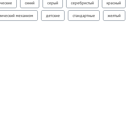
ческие
синий
серый
серебристый
красный
ический механизм
детские
стандартные
желтый