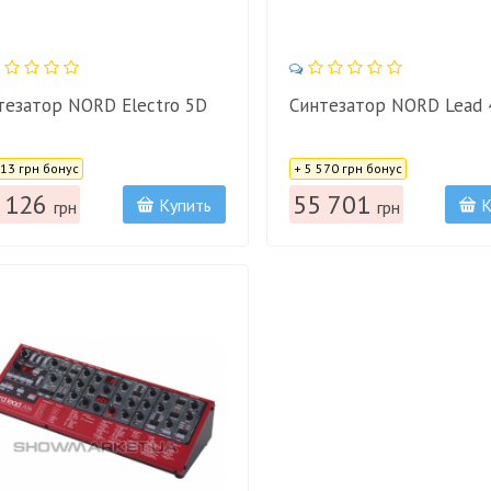
тезатор NORD Electro 5D
Синтезатор NORD Lead 
:
Цена:
313 грн бонус
+ 5 570 грн бонус
 126
55 701
Купить
К
грн
грн