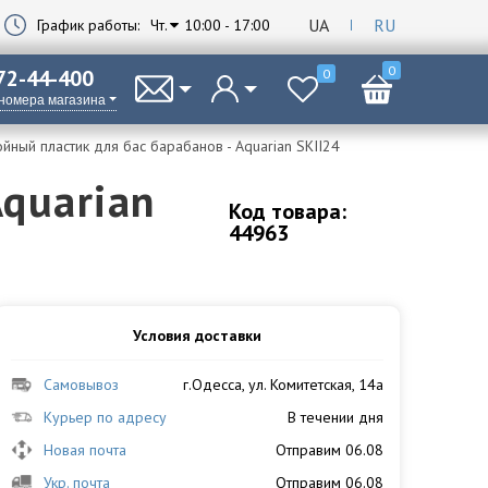
UA
RU
График работы:
Чт.
10:00 - 17:00
0
 72-44-400
0
 номера магазина
йный пластик для бас барабанов - Aquarian SKII24
quarian
Код товара:
44963
Условия доставки
Самовывоз
г.Одесса, ул. Комитетская, 14а
Курьер по адресу
В течении дня
Новая почта
Отправим 06.08
Укр. почта
Отправим 06.08