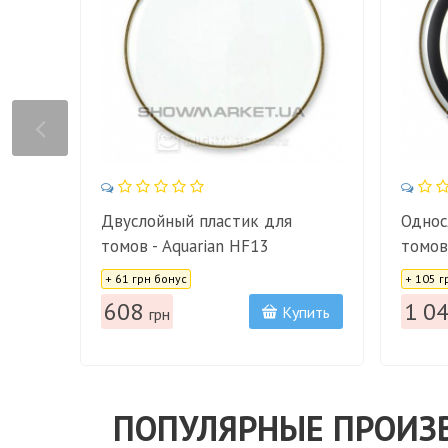
Двуслойный пластик для
Однос
томов - Aquarian HF13
томов
Цена:
Цена:
Aquar
+ 61 грн бонус
+ 105 г
608
1 0
Купить
грн
ПОПУЛЯРНЫЕ ПРОИЗ