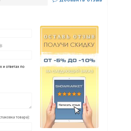
я)
:
х и ответах по
спаковка товара):