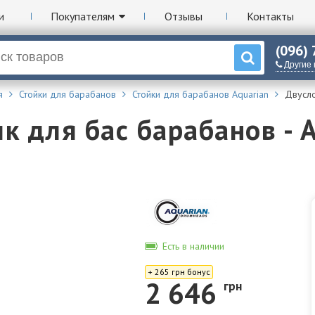
и
Покупателям
Отзывы
Контакты
(096)
Другие
я
Стойки для барабанов
Стойки для барабанов Aquarian
Двусло
 для бас барабанов - A
Есть в наличии
+ 265 грн бонус
2 646
грн