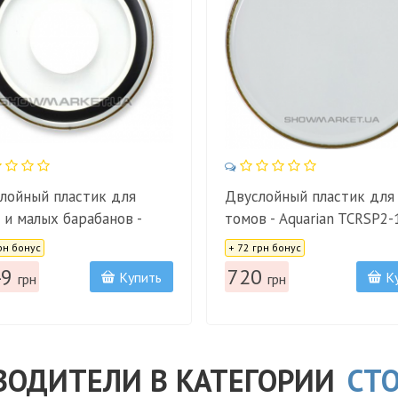
лойный пластик для
Двуслойный пластик для
 и малых барабанов -
томов - Aquarian TCRSP2-
Цена:
ian SXPD10
рн бонус
+ 72 грн бонус
49
720
Купить
К
грн
грн
ВОДИТЕЛИ В КАТЕГОРИИ
СТ