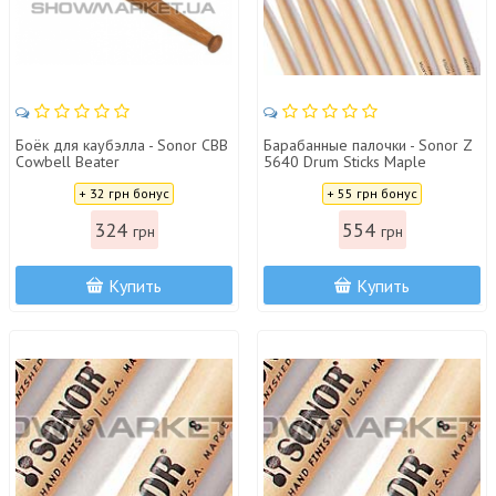
Боёк для каубэлла - Sonor CBB
Барабанные палочки - Sonor Z
Cowbell Beater
5640 Drum Sticks Maple
Concert
Цена:
Цена:
+ 32 грн бонус
+ 55 грн бонус
324
554
грн
грн
Купить
Купить