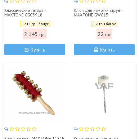
Классические гитара -
Ключ для намотки струн -
MAXTONE CGC3918
MAXTONE GWC15
Цена:
Цена:
+ 215 грн бонус
+ 2 грн бонус
2 145
22
грн
грн
Купить
Купить
Колокольчик - MAXTONE TC21R
Колотушка для педали