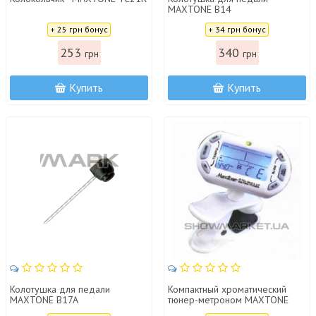
MAXTONE B14
Цена:
Цена:
+ 25 грн бонус
+ 34 грн бонус
253
340
грн
грн
Купить
Купить
Колотушка для педали
Компактный хроматический
MAXTONE B17A
тюнер-метроном MAXTONE
CTC36
Цена:
Цена: