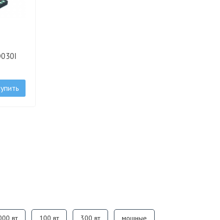
D030I
упить
000 вт
100 вт
300 вт
мощные