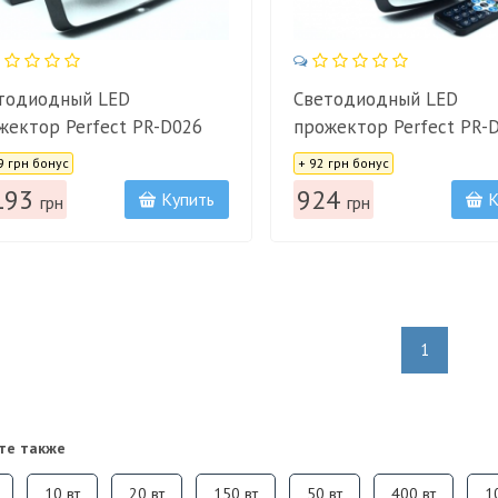
тодиодный LED
Светодиодный LED
жектор Perfect PR-D026
прожектор Perfect PR-
:
Цена:
9 грн бонус
+ 92 грн бонус
193
924
Купить
К
грн
грн
1
те также
10 вт
20 вт
150 вт
50 вт
400 вт
1