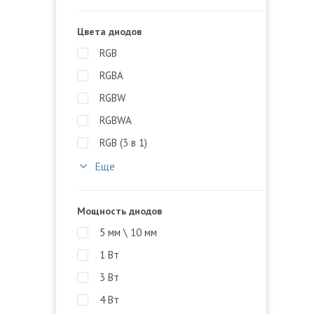
Цвета диодов
RGB
RGBA
RGBW
RGBWA
RGB (3 в 1)
Еще
Мощность диодов
5 мм \ 10 мм
1 Вт
3 Вт
4 Вт