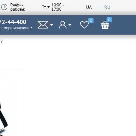
График
10:00 -
UA
RU
Пт.
работы:
17:00
0
 72-44-400
0
 номера магазина
ey