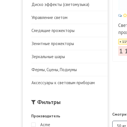
Диско эффекты (светомузыка)
Управление светом
Све
Следящие прожекторы
про
Цена
+ 11
Зенитные прожекторы
1 
Зеркальные шары
Фермы, Сцены, Подиумы
Аксессуары к световым приборам
Фильтры
Смотри
Производитель
Acme
30 вт