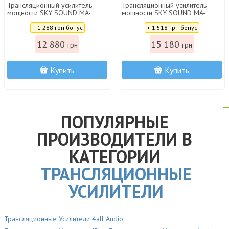
Трансляционный усилитель
Трансляционный усилитель
мощности SKY SOUND MA-
мощности SKY SOUND MA-
6504Z (350W)
7504Z (500W)
Цена:
Цена:
+ 1 288 грн бонус
+ 1 518 грн бонус
12 880
15 180
грн
грн
Купить
Купить
ПОПУЛЯРНЫЕ
ПРОИЗВОДИТЕЛИ В
КАТЕГОРИИ
ТРАНСЛЯЦИОННЫЕ
УСИЛИТЕЛИ
Трансляционные Усилители 4all Audio
,