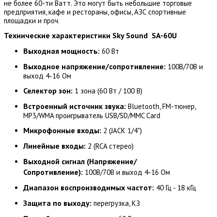
не более 60-ти Ватт. Это могут быть небольшие торговые
предприятия, кафе и рестораны, офисы, АЗС спортивные
площадки и проч.
Технические характеристики Sky Sound SA-60U
Выходная мощность:
60 Вт
Выходное напряжение/сопротивление:
100В/70В и
выход 4-16 Ом
Селектор зон:
1 зона (60 Вт / 100 В)
Встроенный источник звука:
Bluetooth, FM-тюнер,
MP3/WMA проигрыватель USB/SD/MMC Card
Микрофонные входы:
2 (JACK 1/4")
Линейные входы:
2 (RCA стерео)
Выходной сигнал (Напряжение/
Сопротивление):
100В/70В и выход 4-16 Ом
Диапазон воспроизводимых частот:
40 Гц - 18 кГц
Защита по выходу:
перегрузка, КЗ