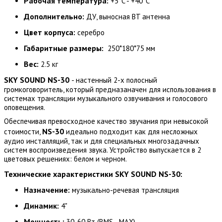
Рабочая температура:
+5°C - +40°C
Дополнительно:
ДУ, выносная BT антенна
Цвет корпуса:
серебро
Габаритные размеры:
250*180*75 мм
Вес:
2.5 кг
SKY SOUND NS-30
- настенный 2-х полосный
громкоговоритель, который предназаначен для использования в
системах трансляции музыкального озвучивания и голосового
оповещения.
Обеспечивая превосходное качество звучания при невысокой
NS-30
стоимости,
идеально подходит как для несложных
аудио инсталляций, так и для специальных многозадачных
систем воспроизведения звука. Устройство выпускается в 2
цветовых решениях: белом и черном.
Технические характеристики SKY SOUND NS-30:
Назначение:
музыкально-речевая трансляция
Динамик:
4"
Мощность:
30-60 Вт (RMS - MAX)