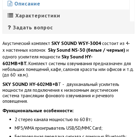
Описание
Характеристики
Задать вопрос
SKY SOUND WSY-3004
Акустический комплект
состоит из 4-
Sky Sound NS-30 (белые / черные)
х настенных колонок
и
Sky Sound
HY-
одного усилителя мощности
602MB+BT.
Комплект системы озвучивания предназначен для
небольших помещений, кафе, салонов красоты или офисов и т.д.
(до 60 кв.м.).
SKY SOUND HY-602MB+B
T
- двухканальный усилитель
мощности для подключения к низкоомным акустическим
система трансляции фонового озвучивания и речевого
оповещения.
Функциональные особенности:
2 стерео канала мощностью по 60 Вт;
MP3/WMA проигрыватель USB/SD/MMC Card;
Беспроводная передача сигнала с помощью Bluetooth;