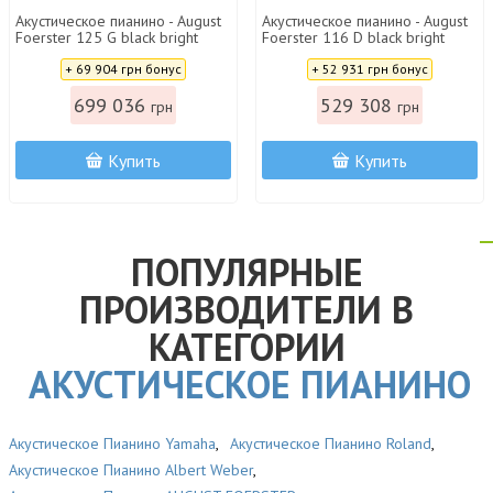
Акустическое пианино - August
Акустическое пианино - August
Foerster 125 G black bright
Foerster 116 D black bright
polished
polished
Цена:
Цена:
+ 69 904 грн бонус
+ 52 931 грн бонус
699 036
529 308
грн
грн
Купить
Купить
ПОПУЛЯРНЫЕ
ПРОИЗВОДИТЕЛИ В
КАТЕГОРИИ
АКУСТИЧЕСКОЕ ПИАНИНО
Акустическое Пианино Yamaha
,
Акустическое Пианино Roland
,
Акустическое Пианино Albert Weber
,