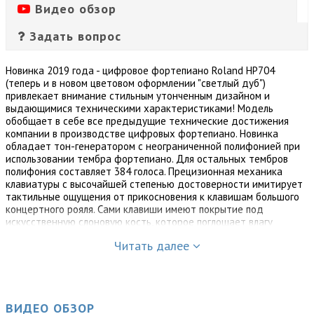
Видео обзор
Задать вопрос
Новинка 2019 года - цифровое фортепиано Roland HP704
(теперь и в новом цветовом оформлении "светлый дуб")
привлекает внимание стильным утонченным дизайном и
выдающимися техническими характеристиками! Модель
обобщает в себе все предыдущие технические достижения
компании в производстве цифровых фортепиано. Новинка
обладает тон-генератором с неограниченной полифонией при
использовании тембра фортепиано. Для остальных тембров
полифония составляет 384 голоса. Прецизионная механика
клавиатуры с высочайшей степенью достоверности имитирует
тактильные ощущения от прикосновения к клавишам большого
концертного рояля. Сами клавиши имеют покрытие под
искусственную слоновую кость, которое поглощает влагу
пальцев.
Читать далее
Технические характеристики:
Звук фортепиано: SuperNatural Piano Modeling
Максимальная полифония: 384. Piano: Limitless (сольная
ВИДЕО ОБЗОР
игра с использованием тонов категории «Piano»)