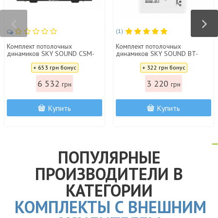
(1)
Комплект потолочных
Комплект потолочных
динамиков SKY SOUND CSM-
динамиков SKY SOUND BT-
7154
7012+bluetooth
Цена:
Цена:
+ 653 грн бонус
+ 322 грн бонус
6 532
3 220
грн
грн
Купить
Купить
ПОПУЛЯРНЫЕ
ПРОИЗВОДИТЕЛИ В
КАТЕГОРИИ
КОМПЛЕКТЫ С ВНЕШНИМ