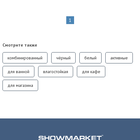
1
Смотрите также
комбинированный
чёрный
белый
активные
для ванной
влагостойкая
для кафе
для магазина