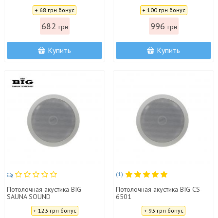
полосная)
полосная)
Цена:
Цена:
+ 68 грн бонус
+ 100 грн бонус
682
996
грн
грн
Купить
Купить
(1)
Потолочная акустика BIG
Потолочная акустика BIG CS-
SAUNA SOUND
6501
Цена:
Цена:
+ 123 грн бонус
+ 93 грн бонус