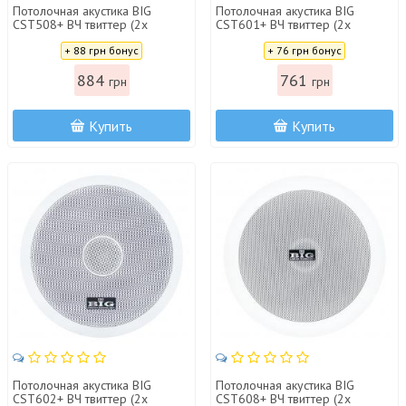
Потолочная акустика BIG
Потолочная акустика BIG
CST508+ ВЧ твиттер (2х
CST601+ ВЧ твиттер (2х
полосная)
полосная)
Цена:
Цена:
+ 88 грн бонус
+ 76 грн бонус
884
761
грн
грн
Купить
Купить
Потолочная акустика BIG
Потолочная акустика BIG
CST602+ ВЧ твиттер (2х
CST608+ ВЧ твиттер (2х