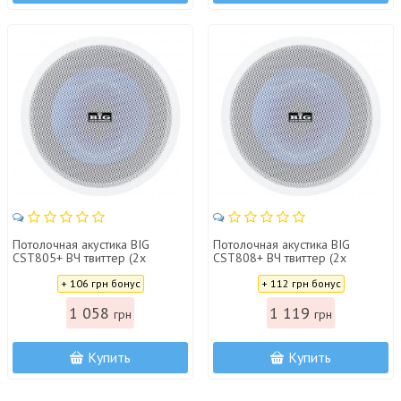
Потолочная акустика BIG
Потолочная акустика BIG
CST805+ ВЧ твиттер (2х
CST808+ ВЧ твиттер (2х
полосная)
полосная)
Цена:
Цена:
+ 106 грн бонус
+ 112 грн бонус
1 058
1 119
грн
грн
Купить
Купить