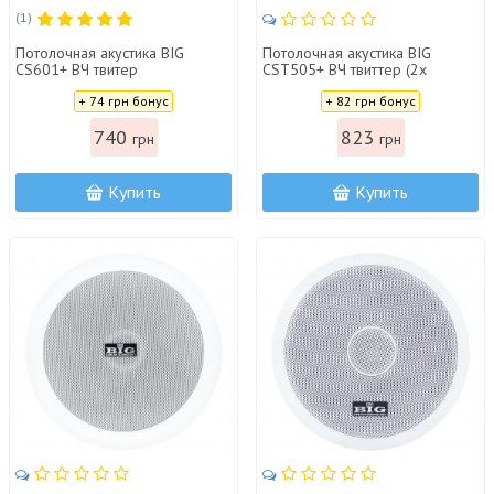
(1)
Потолочная акустика BIG
Потолочная акустика BIG
CS601+ ВЧ твитер
CST505+ ВЧ твиттер (2х
полосная)
Цена:
Цена:
+ 74 грн бонус
+ 82 грн бонус
740
823
грн
грн
Купить
Купить