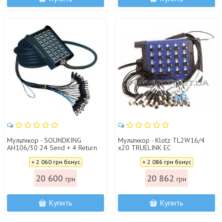
Мультикор - SOUNDKING
Мультикор - Klotz TL2W16/4
AH106/30 24 Send + 4 Return
x20 TRUELINK EC
(30m)
Цена:
Цена:
+ 2 060 грн бонус
+ 2 086 грн бонус
20 600
20 862
грн
грн
Купить
Купить