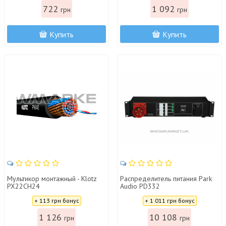
722
1 092
грн
грн
Купить
Купить
Мультикор монтажный - Klotz
Распределитель питания Park
PX22CH24
Audio PD332
Цена:
Цена:
+ 113 грн бонус
+ 1 011 грн бонус
1 126
10 108
грн
грн