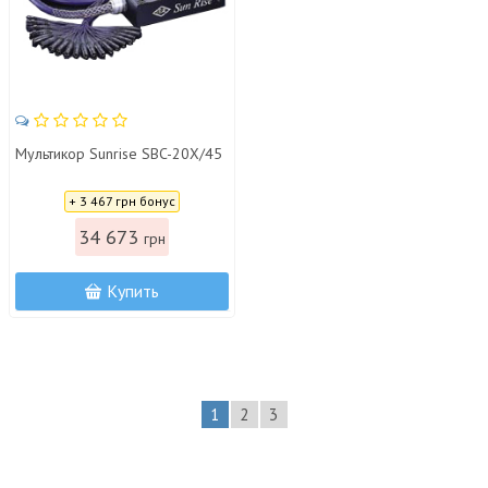
Мультикор Sunrise SBC-20X/45
Цена:
+ 3 467 грн бонус
34 673
грн
Купить
1
2
3