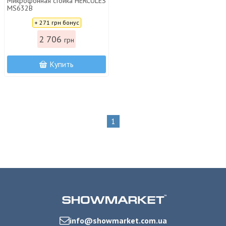
Микрофонная стойка HERCULES
MS632B
Цена:
+ 271 грн бонус
2 706
грн
Купить
1
info@showmarket.com.ua