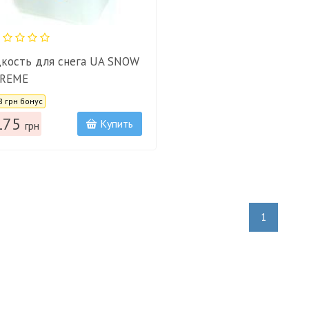
кость для снега UA SNOW
REME
:
8 грн бонус
175
Купить
грн
1