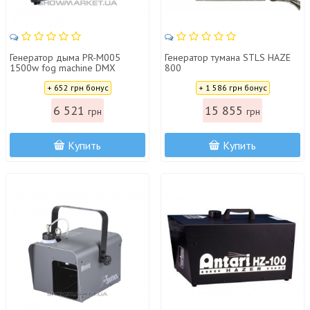
Генератор дыма PR-M005
Генератор тумана STLS HAZE
1500w fog machine DMX
800
control PERFECT
Цена:
Цена:
+ 652 грн бонус
+ 1 586 грн бонус
6 521
15 855
грн
грн
Купить
Купить