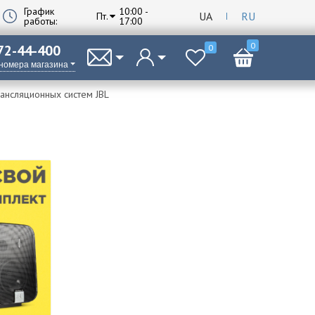
График
10:00 -
UA
RU
Пт.
работы:
17:00
0
 72-44-400
0
 номера магазина
ансляционных систем JBL