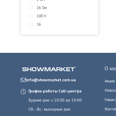
16 Ом
100 V
16
О ко
info@showmarket.com.ua
Акции
Новос
График работы Call-центра
Наши 
Будние дни: с 10:00 до 19:00
Конта
Сб. - Вс.: выходные дни