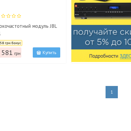
окочастотный модуль JBL
1
:
958 грн бонус
 581
Купить
грн
1