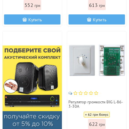
552
613
грн
грн
Купить
Купить
Регулятор громкости BIG L-86-
3-30A
Цена:
+ 62 грн бонус
622
грн