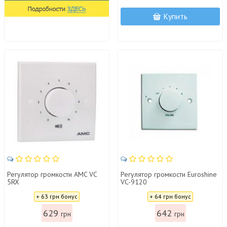
Купить
Регулятор громкости AMC VC
Регулятор громкости Euroshine
5RX
VC-9120
Цена:
Цена:
+ 63 грн бонус
+ 64 грн бонус
629
642
грн
грн