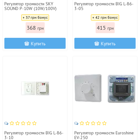
Регулятор громкости SKY
Регулятор громкости BIG L-86-
SOUND P-10W (10W/100V)
3-05
Цена:
Цена:
+ 37 грн бонус
+ 42 грн бонус
368
415
грн
грн
Купить
Купить
Регулятор громкости BIG L-86-
Регулятор громкости Euroshine
3-10
EV-250