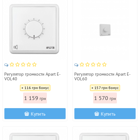
Регулятор громкости Apart E-
Регулятор громкости Apart E-
VOL40
VOL60
Цена:
Цена:
+ 116 грн бонус
+ 157 грн бонус
1 159
1 570
грн
грн
Купить
Купить