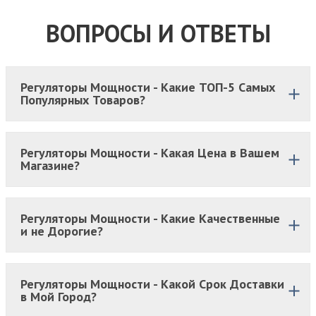
ВОПРОСЫ И ОТВЕТЫ
Регуляторы Мощности - Какие ТОП-5 Самых
Популярных Товаров?
Регуляторы Мощности - Какая Цена в Вашем
Магазине?
Регуляторы Мощности - Какие Качественные
и не Дорогие?
Регуляторы Мощности - Какой Срок Доставки
в Мой Город?