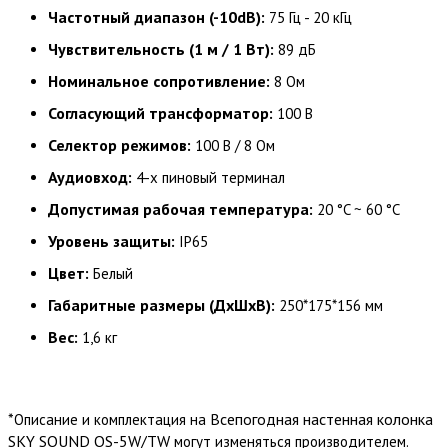
Частотный диапазон (-10dB):
75 Гц - 20 кГц
Чувствительность (1 м / 1 Вт):
89 дБ
Номинальное сопротивление:
8 Ом
Согласующий трансформатор:
100 В
Селектор режимов:
100 В / 8 Ом
Аудиовход:
4-х пиновый терминал
Допустимая рабочая температура:
20 °C ~ 60 °C
Уровень защиты:
IP65
Цвет:
Белый
Габаритные размеры (ДхШхВ):
250*175*156 мм
Вес:
1,6 кг
*
Всепогодная настенная колонка
Описание и комплектация на
SKY SOUND QS-5W/TW
могут изменяться производителем.