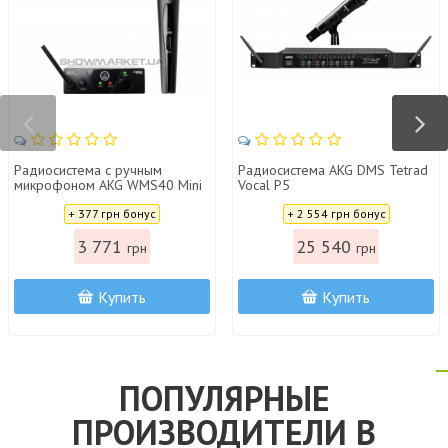
Радиосистема с ручным
Радиосистема AKG DMS Tetrad
микрофоном AKG WMS40 Mini
Vocal P5
Vocal Set BD ISM1
Цена:
Цена:
+ 377 грн бонус
+ 2 554 грн бонус
3 771
25 540
грн
грн
Купить
Купить
ПОПУЛЯРНЫЕ
ПРОИЗВОДИТЕЛИ В