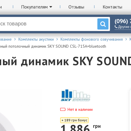
и
Покупателям
Отзывы
Контакты
(096)
Другие
ование
Комплекты акустики
Комплекты фонового озвучивания
вный потолочный динамик SKY SOUND CSL-715A+bluetooth
ный динамик SKY SOUND
Нет в наличии
+ 189 грн бонус
1 886
грн