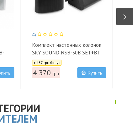
Комплект настенных колонок
Акти
B-
SKY SOUND NSB-30B SET+BT
SKY 
Цена:
Цена:
715A+
+ 437 грн бонус
+ 189 
4 370
1 8
упить
Купить
грн
ТЕГОРИИ
ЛИТЕЛЕМ