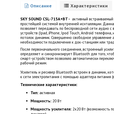
Описание
Характеристики
SKY SOUND CSL-715A+BT -
активный встраиваемый 
простейшей системой внутренней иснталляции. Данн
позволяет передавать по беспроводной сети аудио с
устройств (Ipad, iPhone, Ipod Touch, Android телефона, 
потолок динамик. Совершенно свободное управление 
необходимости подключения к док-станциям или трад
После первоначального соединения, встроенный усили
определяет и синхронизирует Bluetooth для того, чт
смарт-устройством позволяло автоматически переклю
рабочий режим.
Усилитель и ресивер Bluetooth встроен в динамик, к
к сети электропитания с помощью адаптера питания (
Технические характеристики:
Тип:
активная
Мощность:
20 Вт
Мощность усилителя:
2х20 Вт (возможность 
динамик)