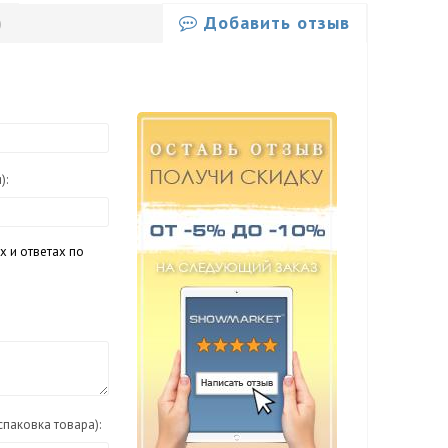
Добавить отзыв
)
я)
:
х и ответах по
спаковка товара):