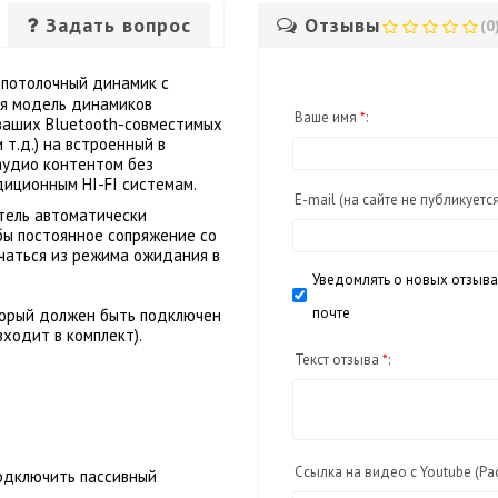
Задать вопрос
Отзывы
(0
потолочный динамик с
ая модель динамиков
Ваше имя
*
:
 ваших Bluetooth-совместимых
и т.д.) на встроенный в
аудио контентом без
иционным HI-FI системам.
E-mail
(на сайте не публикуетс
тель автоматически
обы постоянное сопряжение со
чаться из режима ожидания в
Уведомлять о новых отзыва
почте
оторый должен быть подключен
входит в комплект).
Текст отзыва
*
:
Ссылка на видео с Youtube (Ра
подключить пассивный