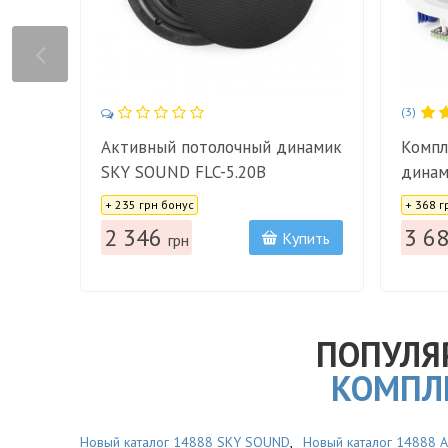
(3)
Активный потолочный динамик
Компл
SKY SOUND FLC-5.20B
динам
Цена:
Цена:
088 A
+ 235 грн бонус
+ 368 г
2 346
3 6
Купить
грн
ПОПУЛЯ
КОМПЛ
Новый каталог 14888 SKY SOUND
,
Новый каталог 14888 A