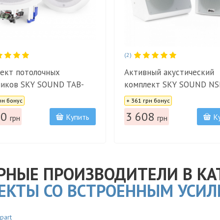
(2)
ект потолочных
Активный акустический
иков SKY SOUND TAB-
комплект SKY SOUND NS
Цена:
CTIVE+bluetooth
40W+bluetooth
рн бонус
+ 361 грн бонус
80
3 608
Купить
К
грн
грн
РНЫЕ ПРОИЗВОДИТЕЛИ В КА
ЕКТЫ СО ВСТРОЕННЫМ УСИ
part